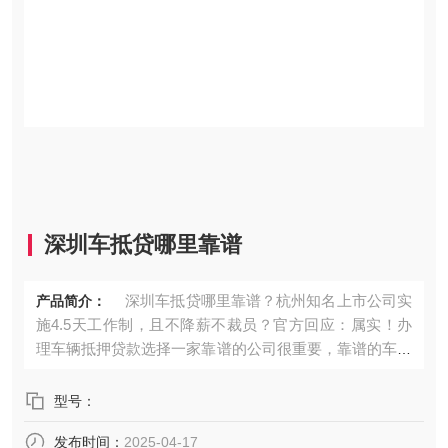
深圳车抵贷哪里靠谱
深圳车抵贷哪里靠谱？杭州知名上市公司实
产品简介：
施4.5天工作制，且不降薪不裁员？官方回应：属实！办
理车辆抵押贷款选择一家靠谱的公司很重要，靠谱的车抵
贷公司不用担心车子的安全，也不用担心还款结清的时候
多费用。那么，车抵贷公司哪家靠谱？ 关于车抵贷公
型号：
司，下面通过真实的案例来了解： 周先生是一家广告
发布时间：
2025-04-17
策划公司的管理，他们公司之前也有同事找我做过押车借