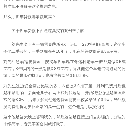
额度低不够解决这个燃眉之急。
那么，押车贷款哪家额度高？
关于押车贷款下面通过真实的案例来了解：
刘先生名下有一辆雷克萨斯RX（进口）270特别限量版，这个车
子他二手买的，一手到现在有10年了，现在的评估价是8.8w左右。
刘先生急着需要资金，按揭车押车现在像这种老车一般都是做3.5成
左右，8年以内的一般是做3.8成左右，所以他这个车他咨询过别的公
司，给的是3w到3.3w，也有少数给的3.5到3.6w。
刘先生这边资金需要比较的多，即使是3.6扣了第一月利息费用后也
是不够用的，后面他儿子在网上找到我这边，开始我这边也是按照正
常的给3.3w，后来了解到他这边资金需要比较多给到了3.9w，当然额
度高费用肯定要比正常的高一点的，这个他是可以接受的。
这个他是当天晚上咨询我的，然后这边是直接上门去办理的，办理的
手续简单，看完车签合同就打款了。